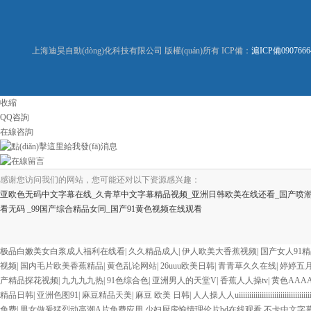
上海迪昊自動(dòng)化科技有限公司 版權(quán)所有 ICP備：
滬ICP備09076664
收縮
QQ咨詢
在線咨詢
在線留言
感谢您访问我们的网站，您可能还对以下资源感兴趣：
亚欧色无码中文字幕在线_久青草中文字幕精品视频_亚洲日韩欧美在线还看_国产喷潮
看无码 _99国产综合精品女同_国产91黄色视频在线观看
欧美3级网站 一区二区亚洲AV 精品九九九三级片 亚洲姑娘按摩一级视频 女人叉开
费在线播放 欧美黄片免费视频在线 最新亚洲aV网站在线观看 日本强暴一区 国产熟
极品白嫩美女白浆成人福利在线看
|
久久精品成人
|
伊人欧美大香蕉视频
|
国产女人91
精品人妻无码一区二区三区狼群 一级二级久久久久 国产乱淫视频久久久久 久久黄色AV网
视频
|
国内毛片欧美香蕉精品
|
黄色乱论网站
|
26uuu欧美日韩
|
青青草久久在线
|
婷婷五
国产... 亚洲啪啪综合av一区 亚洲成人噜噜噜噜噜 ,91精品国产91久久久久久青青
产精品探花视频
|
九九九九热
|
91色综合色
|
亚洲男人的天堂V
|
香蕉人人操tv
|
黄色AAA
一区 国产精品久久久久久美女小逼 欧美一级特黄在线夜 在线日韩欧美色网站综合网 综
精品日韩
|
亚洲色图91
|
麻豆精品天美
|
麻豆 欧美 日韩
|
人人操人人uiiiiiiiiiiiiiiiiiiiiiiiiiiiiiiiiiiiiiii
成人网站在线 欧美国产日本高清不卡 欧美特黄一级户外 99精品国产无码 黄色成年国产
免费
|
男女做爰猛烈动高潮A片免费应用 少妇厨房愉情理伦片bd在线观看 不卡中文字幕