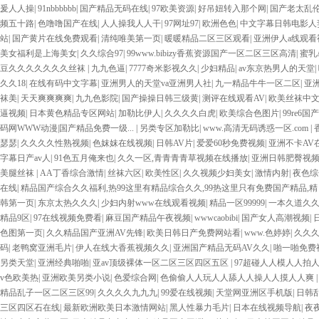
爰人人操
|
91nbbbbbb
|
国产精品无码在线
|
97欧美资源
|
好吊妞转入那个网
|
国产老太乱
频五十路
|
色噜噜国产在线
|
人人操我人人干
|
97网址97
|
欧洲色色
|
中文字幕日韩电影人
站
|
国产黄片在线免费观看
|
清纯唯美第一页
|
暖暖精品二区三区观看
|
亚洲伊人a线观看
美女福利是上海美女
|
久久综合97
|
99www.bibizy香蕉资源国产一区二区三区高清
|
蜜乳
豆久久久久久久久丝袜
|
九九色逼
|
7777奇米影视久久
|
少妇精品
|
av东京热男人的天堂
|
久久18
|
在线有码中文字幕
|
亚洲男人的天堂va亚洲男人社
|
九一精品牛牛一区二区
|
亚
袜美
|
天天爽爽爽爽
|
九九色影院
|
国产操操日韩三级黄
|
测评在线观看AV
|
欧美丝袜中文
逼视频
|
日本黄色精品专区网站
|
加勒比伊人
|
久久久久白虎
|
欧美综合色图片
|
99re6国
码网WWW动漫|国产精品免费一级...
|
另类专区加勒比
|
www.高清无码诱惑一区.com
|
瑟瑟
|
久久久久性熟视频
|
色妺妺在线视频
|
日韩AV片
|
爱爱60秒免费视频
|
亚洲不卡AV
字幕日产av人
|
91色五月俺来也
|
久久一区,青青青青草视频在线播放
|
亚洲日韩肥臀视
美腿丝袜
|
AA丁香综合激情
|
丝袜六区
|
欧美性区
|
久久视频少妇美女
|
激情内射
|
夜色综
在线
|
精品国产综合久久福利,热99这里有精品综合久久,99热这里只有免费国产精品,
韩第一页
|
东京太热久久久
|
少妇内射www在线观看视频
|
精品一区99999
|
一本久道久
精品9区
|
97在线视频免费看
|
麻豆国产精品午夜视频
|
wwwcaobibi
|
国产女人高潮视频
|
色图第一页
|
久久精品国产亚洲AV先锋
|
欧美日韩日产免费网站看
|
www.色婷婷
|
久久
码
|
老鸭窝亚洲毛片
|
伊人在线大香蕉视频久久
|
亚洲国产精品无码AV久久
|
啪一啪免费
另类天堂
|
亚洲经典啪啪
|
亚av顶级裸体一区二区三区四区五区
|
97超碰人人模人人拍
v色欧美热
|
亚洲欧美另类小说
|
色爱综合网
|
色偷偷人人玩人人舔人人操人人摸人人爽
精品乱子一区二区三区99
|
久久久久九九九
|
99爱在线视频
|
天堂网亚洲区手机版
|
日韩
三区四区石在线
|
最新欧洲欧美日本激情网站
|
黑人性暴力毛片
|
日本在线视频导航
|
夜