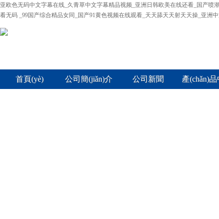
亚欧色无码中文字幕在线_久青草中文字幕精品视频_亚洲日韩欧美在线还看_国产喷潮
看无码 _99国产综合精品女同_国产91黄色视频在线观看_天天舔天天射天天操_亚洲
首頁(yè)
公司簡(jiǎn)介
公司新聞
產(chǎn)