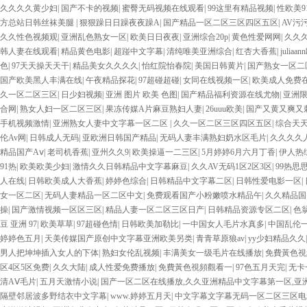
久久久久黄少妇
|
国产不卡的视频
|
蜜臀无码视频在线观看
|
99这里有精品视频
|
性欧美9
方总站日韩丝袜美腿
|
狠狠躁日日躁夜夜躁A
|
国产精品一区二区三区四区五区
|
AV污
久久性色视频观
|
亚洲乱色熟女一区
|
欧美日日夜夜
|
亚洲综合20p
|
黄色性爱网网
|
久久久
韩人妻在线观看
|
精品黄色电影
|
超踫中文字幕
|
清纯唯美亚洲综合
|
红杏大香蕉
|
juli
色
|
97天天操天天干
|
精品美女久久久久
|
怡红院怡春院
|
美国日韩黄片
|
国产熟女一区二
国产欧美黑人丰满在线
|
午夜精品探花
|
97超碰超碰
|
女同在线视频一区
|
欧美成人免费
久一区二区三区
|
日少妇视频
|
亚洲 图片 欧美 色图
|
国产精品福利资源在线尤物
|
亚洲
合网
|
熟女人妇一区二区三区
|
果冻传媒A片麻豆熟妇人妻
|
26uuu欧美
|
国产又黄又爽又
手机视频激情
|
亚洲熟女人妻中文字幕一区二区
|
久久一区二区三区四区五区
|
综合天
伦Av网
|
日韩成人无码
|
亚欧洲日韩国产精品
|
无码人妻丰满熟妇奶水区毛片
|
久久久久
精品国产Aⅴ
|
老司机香蕉
|
亚州久久9
|
欧美操逼一二三区
|
5月婷婷6月六月丁香
|
伊人热
91热
|
欧美欧美少妇
|
激情久久日韩精品中文字幕麻豆
|
久久AV无码1区2区3区
|
99热思
人在线
|
日韩欧美成人大香蕉
|
婷婷色综合
|
日韩精品中文字幕二区
|
日韩性爱电影一区
|
女一区二区
|
无码人妻精品一区二区中文
|
免费观看国产小粉嫩喷水精品午
|
久久精品国
操
|
国产激情视频一区区三区
|
精品人妻一区二区三区日产
|
日韩精品资源专区二区
|
色
豆 亚洲 97
|
欧美草草
|
97超碰色情
|
日韩欧美加勒比
|
一中国女人毛片水真多
|
中国乱伦
婷婷色五月
|
天美传媒国产原创中文字幕亚洲欧美另类
|
青青草原狼av
|
yy少妇精品久久
男人把坤坤插入女人的下体
|
熟妇女伦乱视频
|
丰满美女一级毛片在线播放
|
免費黃色視
区4区5区免费
|
久久大陆
|
成人性爱免费播放
|
免費黃色視頻觀看一
|
97色五月天完
|
无卡
清AⅤ毛片
|
五月天激情小说
|
国产一区二区在线播放,久久亚洲精品中文字幕第一区,
隔壁邻居波多野结衣中文字幕
|
www.婷婷五月天
|
中文字幕文字幕无码一区二区三区电