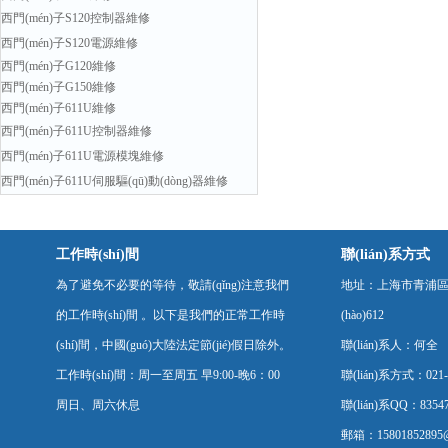
西門(mén)子S120控制器維修
西門(mén)子S120電源維修
西門(mén)子G120維修
西門(mén)子G150維修
西門(mén)子611U維修
西門(mén)子611U控制器維修
西門(mén)子611U電源模塊維修
西門(mén)子611U伺服驅(qū)動(dòng)器維修
工作時(shí)間
聯(lián)系方式
為了避免不必要的等待，敬請(qǐng)注意我們
地址：上海市青浦區(q
的工作時(shí)間 。以下是我們的正常工作時
(hào)612
(shí)間，中國(guó)大陸法定節(jié)假日除外。
聯(lián)系人：何全
工作時(shí)間：周一至周五 早9:00-晚6：00
聯(lián)系方式：021-
周日、周六休息
聯(lián)系QQ：83547
郵箱：15801852895@