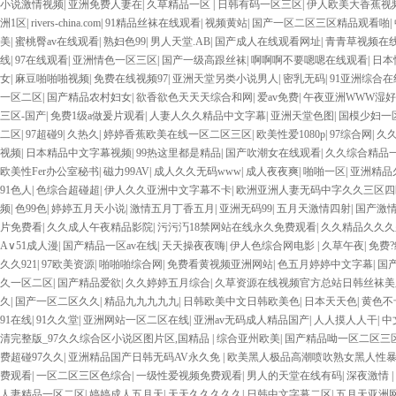
小说激情视频
|
亚洲免费人妻在
|
久草精品一区
|
日韩有码一区三区
|
伊人欧美大香蕉视
洲1区
|
rivers-china.com
|
91精品丝袜在线观看
|
视频黄站
|
国产一区二区三区精品观看啪
|
美
|
蜜桃臀av在线观看
|
熟妇色99
|
男人天堂.AB
|
国产成人在线观看网址
|
青青草视频在
线
|
97在线观看
|
亚洲情色一区三区
|
国产一级高跟丝袜
|
啊啊啊不要嗯嗯在线观看
|
日本
女
|
麻豆啪啪啪视频
|
免费在线视频97
|
亚洲天堂另类小说男人
|
密乳无码
|
91亚洲综合在
一区二区
|
国产精品农村妇女
|
欲香欲色天天天综合和网
|
爱av免费
|
午夜亚洲WWW湿
三区-国产
|
免费1级a做爰片观看
|
人妻人久久精品中文字幕
|
亚洲天堂色图
|
国模少妇一
二区
|
97超碰9
|
久热久
|
婷婷香蕉欧美在线一区二区三区
|
欧美性爱1080p
|
97综合网
|
久
视频
|
日本精品中文字幕视频
|
99热这里都是精品
|
国产吹潮女在线观看
|
久久综合精品
欧美性Fer办公室秘书
|
磁力99AV
|
成人久久无码www
|
成人夜夜爽
|
啪啪一区
|
亚洲精品
91色人
|
色综合超碰超
|
伊人久久亚洲中文字幕不卡
|
欧洲亚洲人妻无码中字久久三区四
频
|
色99色
|
婷婷五月天小说
|
激情五月丁香五月
|
亚洲无码99
|
五月天激情四射
|
国产激
片免费看
|
久久成人午夜精品影院
|
污污汅18禁网站在线永久免费观看
|
久久精品久久久
A∨51成人漫
|
国产精品一区av在线
|
天天操夜夜嗨
|
伊人色综合网电影
|
久草午夜
|
免费
久久921
|
97欧美资源
|
啪啪啪综合网
|
免费看黄视频亚洲网站
|
色五月婷婷中文字幕
|
国
久一区二区
|
国产精品爱欲
|
久久婷婷五月综合
|
久草资源在线视频官方总站日韩丝袜美
久
|
国产一区二区久久
|
精品九九九九九
|
日韩欧美中文日韩欧美色
|
日本天天色
|
黄色不
91在线
|
91久久堂
|
亚洲网站一区二区在线
|
亚洲av无码成人精品国产
|
人人摸人人干
|
中
清完整版_97久久综合区小说区图片区,国精品
|
综合亚州欧美
|
国产精品呦一区二区三
费超碰97久久
|
亚洲精品国产日韩无码AV永久免
|
欧美黑人极品高潮喷吹熟女黑人性
费观看
|
一区二区三区色综合
|
一级性爱视频免费观看
|
男人的天堂在线有码
|
深夜激情
|
人妻精品一区二区
|
婷婷成人五月天
|
天天久久久久久
|
日韩中文字幕二区
|
五月天亚洲