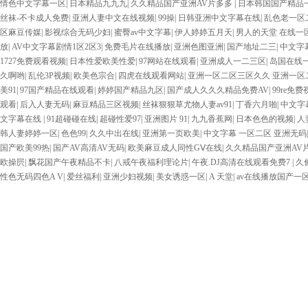
情色中文字幕一区
|
日本精品九九九
|
久久精品国产亚洲AV片多多
|
日本韩国国产精品
丝袜-不卡成人免费
|
亚洲人妻中文在线视频
|
99操
|
日韩亚洲中文字幕在线
|
乱色老一区
区麻豆传媒
|
影视综合无码少妇
|
蜜臀av中文字幕
|
伊人婷婷五月天
|
男人的天堂 在线一
放
|
AV中文字幕剧情1区2区3
|
免费毛片在线播放
|
亚洲色图亚洲
|
国产地址二三
|
中文字
1727免费观看视频
|
日本性爱欧美性爱
|
97网站在线观看
|
亚洲成人一二三区
|
岛国在线
久啊哟
|
乱伦3P视频
|
欧美色宗合
|
四虎在线观看网站
|
亚洲一区二区三区久久 亚洲一区
美91
|
97国产精品在线观看
|
婷婷国产精品九区
|
国产成人久久久精品免费AV
|
99re免
观看
|
后入人妻无码
|
麻豆精品三区视频
|
丝袜狠狠草尤物人妻av91
|
丁香六月啪
|
中文字
文字幕在线
|
91超碰碰在线
|
超碰性爱97
|
亚洲图片 91
|
九九香蕉网
|
日本色色的视频
|
人
韩人妻婷婷一区
|
色色99
|
久久中出在线
|
亚洲第一页欧美
|
中文字幕 一区二区 亚洲无码
国产欧美99热
|
国产AV高清AV无码
|
欧美麻豆成人同性GⅤ在线
|
久久精品国产亚洲AV
欧操屄
|
飘花国产午夜精品不卡
|
八戒午夜福利理论片
|
午夜.DJ高清在线观看免费7
|
久
性色无码四色A V
|
爱丝福利
|
亚洲少妇视频
|
美女诱惑一区
|
A 天堂
|
av在线播放国产一