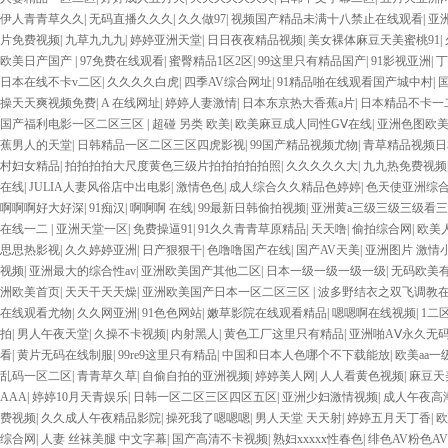
伊人青青草久久
|
无码直播久久久
|
久久做97
|
视频国产精品未满十八禁止在线观看
|
亚洲
片免费视频
|
九草九九九
|
婷婷亚洲天堂
|
日日夜夜精品视频
|
美女裸体麻豆天美蜜桃91
|
欧美日产国产
|
97免费在线观看
|
蜜臀精品1区2区
|
99这里只有精品国产
|
91影视亚洲
|
丁
日本在线不卡v二区
|
久久久久白虎
|
四季AV综合网址
|
91精品啪在线观看国产城中村
|
国
操天天爽视频免费
|
A 在线网址
|
婷婷人妻激情
|
日本东京热大香蕉a片
|
日本精品不卡一
国产福利电影一区二区三区
|
超碰 另类 欧美
|
欧美麻豆成人同性GⅤ在线
|
亚洲色图欧
蕉男人的天堂
|
日韩精品一区二区三区四虎影视
|
99国产精品视频尤物
|
青草精品视频日
村妇女精品
|
拍拍拍拍大尺度黄色三级片拍拍拍拍拍照
|
久久久久久大
|
九九热免费视频
在线
|
JULIA人妻风俗店中出电影
|
激情色色
|
成人综合久久精品色婷婷
|
色天使亚洲综
啊啊啊好大好深
|
91痴汉
|
啊啊啊 在线
|
99最新日韩偷拍视频
|
亚洲黄a三级三级三级看
在线一二
|
亚洲天堂一区
|
免费操逼91
|
91久久青青草原精品
|
天天噜
|
偷拍综合网
|
欧美
思思热影视
|
久久婷婷亚洲
|
日产狠狠干
|
色噜噜国产在线
|
国产AV天美
|
亚洲图片 激情
视频
|
亚洲最大的综合性av
|
亚洲欧美国产其他二区
|
日本一级一级一级一级
|
无码欧美
洲欧美首页
|
天天干天天燥
|
亚洲欧美国产日本一区二区三区
|
波多野结衣之双飞调教
在线观看尤物
|
久久网亚洲
|
91色色网站
|
嫩草影院在线观看精品
|
嗯嗯啊在线视频
|
1二区
拍
|
男人午夜天堂
|
久操不卡视频
|
内射黑人
|
黄色工厂这里只有精品
|
亚洲啪AⅤ永久无
看
|
黄片无码在线制服
|
99re9这里只有精品
|
中国和日本人色哪个不下载能放
|
欧美aa一
乱码一区二区
|
青青草久草
|
自偷自拍的亚洲视频
|
婷婷美人网
|
人人看黄色视频
|
麻豆天
AAA
|
婷婷10月天青娱乐
|
日韩一区二区三区四区五区
|
亚洲少妇激情视频
|
成人午夜高潮
费视频
|
久久成人午夜精品影院
|
操死我了嗯嗯嗯
|
男人天堂 天天射
|
婷婷五月天丁香
|
欧
综合网
|
人妻 丝袜美腿 中文字幕
|
国产高清不卡视频
|
熟妇xxxxx性春色
|
绯色AV粉色AV