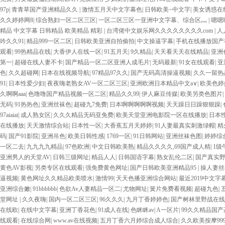
欧美AAA特黄一级欧美久久 在线免费AV不卡高清 国产黄色一区毛片 欧美日韩乱伦老
97p
|
青青草国产亚洲精品久久
|
激情五月天中文字幕色
|
日韩欧美~中文字
|
美女诱惑在
妇 第三区 AV集中 日本免费成人麻豆 色妹姐一区二区 亚洲成人色综网 欧美韩国日本
久久婷婷网8
|
综合熟妇一区二区三区
|
一区二区三区一亚洲中文字幕、综合区灬
|
嗯嗯
AV无码专区体验小说 国精品无码一区二区三区左线 中文字幕无码不卡一区二区三区 成
精品 中文字幕 日韩精品 欧美精品 精彩
|
台湾佬中文娱乐网久久久久久久久久com
|
人
VA国产 国产精品乱码一区二区三 能在线看黄片的视频 黄色电影频道一区二区三区 
吟久久91
|
精品999一区二区
|
日韩欧美亚洲自拍偷拍
|
中文操逼字幕
|
手机在线播放国产
视频一区啪啪啪 日韩成人av三片在线播放 亚洲无码日韩一区欧美二区三页 国产成人
观看
|
99热精品在线
|
大香伊人在线一区
|
91五月天
|
9久精品
|
天天看天天在线精品
|
亚洲
二区 99riAV国产精品视频 日本乱伦视频第十页 日本黄色精品视频 婷婷五月天在
第一
|
超碰在线人妻不卡
|
国产精品一区二区亚洲人成毛片
|
无码最新
|
91女在线观看
|
亚
毛片一区二区三 91超级国产视频 中文字幕日韩有码天堂 婷婷五月天亚洲激情 国产迷奸
色
|
久久超碰网
|
日本在线视频导航
|
97精品97久久
|
国产无码高清操逼视频
|
久久一留热
在线 国产欧美日韩成人三级 熟女精品视频在线91Tv 婷婷七七久久激情五月天四色播 超
91
|
日本性爱少妇
|
夜夜嗨老熟女AV一区二区三区
|
亚洲欧洲日本精品中文a∨
|
欧美色婷
区二区 国产乱伦日韩免费欧美 97激情人妻小说 大香蕉日韩区欧美区 91亚洲国产成
久啊啊aaa
|
色噜噜国产精品视频一区二区
|
精品久久99
|
伊人麻豆传媒
|
欧美另类色图片
|
欧美成人 国产一区二区欧美情色 国产精品喷水啪啪啪 成人av黄色大片 91国产精品
无码
|
91热热色
|
亚洲丝袜色
|
超碰九7免费
|
日本啊啊啊啊啊视频
|
天天躁日日躁狠狠躁
|
欧美系列黄片 亚洲色图三区视频 欧美一级网网 国产黄色观看 91爽人人爽人人插人人爽
97aiaiai
|
成人熟女区
|
久久久精品无码亚免费
|
欧美天堂亚洲电影院一区在线播放
|
日本
逼紧 亚洲精品欧美二区三区中文字幕 蜜臀AV在线播放一区二区三区 91新人国产在线
在线播放
|
天天激情综合站
|
日本性一区
|
大香蕉五月天婷婷
|
91人妻最真实刺激绿帽
|
精
中文字幕一区二区 日韩熟妇91aBb 久久精品久久精品 欧美91精品国产自产在线 日
码
|
国产91影院
|
亚洲吊色
|
欧美日韩性感
|
1769一区
|
91日韩网站
|
亚洲丝袜色图
|
婷婷综
线 麻豆久久久91 夜夜操天天操人人操 国产91色图区 国产性天天综合网 91孕妇一
一区二去
|
九九九九精品
|
97色欧洲
|
中文日韩欧美熟
|
精品久久久久,69国产成人精
|
1级
久久久久久久久久一级黄色片美女 日韩老板一区 精品久久久久久久久久中文字幕 开心
亚洲男人的天堂AV
|
日韩三级网址
|
精品人人
|
日韩国语字幕
|
熟女乱伦二区
|
国产真实
美 日本人妻激情91 欧美特黄一级视频18 免费麻豆黄色 偷拍 亚洲 制服 另类 欧美
黄色AV影视
|
另类专区在线观看
|
强免费黄色网址
|
国产日韩欧美亚洲精品95
|
操人妻丝
活视频免费看 三级片AA久久久久免费看 国产传媒精品视频91 一级黄片精品在线精彩视
逼视频
|
黄色网址久久精品欧美喷水
|
激情99
|
天天色播亚洲综合网站
|
最近2019中文
窥一区二区 大香蕉手机视频免费线 亚洲无码国产乱码精品95 91麻豆强暴精品在线 9
亚洲综合嫩
|
91bbbbbb
|
色欲Av人妻精品一区二
|
尤物网址
|
簧片免费看视频
|
超碰九色
|
日韩黄色影片 人妻福利日韩
堂网址
|
久久夜嗨
|
国内一区二区三区
|
96久久久
|
九月丁香婷婷色
|
国产树林里野战在线
在线欧
|
在线中文字幕
|
亚洲丁香花色
|
91成人在线
|
色眯眯av
|
A一区片
|
99久久精品国产
线观看
|
在线综合网
|
www.av在线视频
|
五月丁香六月婷综合成人综合
|
久久欧美按摩99