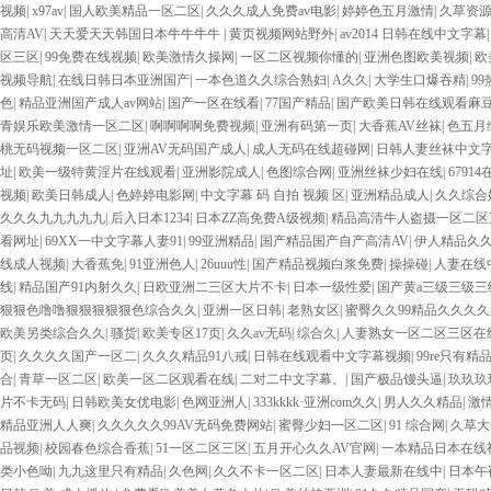
视频
|
x97av
|
国人欧美精品一区二区
|
久久久成人免费av电影
|
婷婷色五月激情
|
久草资
高清AV
|
天天爱天天韩国日本牛牛牛牛
|
黄页视频网站野外
|
av2014 日韩在线中文字幕
区三区
|
99免费在线视频
|
欧美激情久操网
|
一区二区视频你懂的
|
亚洲色图欧美视频
|
欧
视频导航
|
在线日韩日本亚洲国产
|
一本色道久久综合熟妇
|
A久久
|
大学生口爆吞精
|
9
色
|
精品亚洲国产成人av网站
|
国产一区在线看
|
77国产精品
|
国产欧美日韩在线观看麻
青娱乐欧美激情一区二区
|
啊啊啊啊免费视频
|
亚洲有码第一页
|
大香蕉AV丝袜
|
色五月
桃无码视频一区二区
|
亚洲AV无码国产成人
|
成人无码在线超碰网
|
日韩人妻丝袜中文
址
|
欧美一级特黄淫片在线观看
|
亚洲影院成人
|
色图综合网
|
亚洲丝袜少妇在线
|
6791
视频
|
欧美日韩成人
|
色婷婷电影网
|
中文字幕 码 自拍 视频 区
|
亚洲精品成人
|
久久综合
久久久九九九九九
|
后入日本1234
|
日本ZZ高免费A级视频
|
精品高清牛人盗摄一区二区
看网址
|
69XX一中文字幕人妻91
|
99亚洲精品
|
国产精品国产自产高清AV
|
伊人精品久
线成人视频
|
大香蕉免
|
91亚洲色人
|
26uuu性
|
国产精品视频白浆免费
|
操操碰
|
人妻在线
线
|
精品国产91内射久久
|
日欧亚洲二三区大片不卡
|
日本一级性爱
|
国产黄a三级三级三
狠狠色噜噜狠狠狠狠狠色综合久久
|
亚洲一区日韩
|
老熟女区
|
蜜臀久久99精品久久久
欧美另类综合久久
|
骚货
|
欧美专区17页
|
久久av无码
|
综合久
|
人妻熟女一区二区三区在
页
|
久久久久国产一区二
|
久久久精品91八戒
|
日韩在线观看中文字幕视频
|
99re只有精
合
|
青草一区二区
|
欧美一区二区观看在线
|
二对二中文字幕。
|
国产极品馒头逼
|
玖玖玖
片不卡无码
|
日韩欧美女优电影
|
色网亚洲人
|
333kkkk·亚洲com久久
|
男人久久精品
|
激
精品亚洲人人爽
|
久久久久久99AV无码免费网站
|
蜜臀少妇一区二区
|
91 综合网
|
久草大
品视频
|
校园春色综合香蕉
|
51一区二区三区
|
五月开心久久AV官网
|
一本精品日本在线
类小色呦
|
九九这里只有精品
|
久色网
|
久久不卡一区二区
|
日本人妻最新在线中
|
日本午