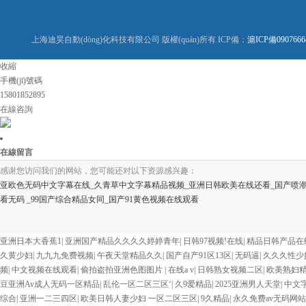
上海迪昊自動(dòng)化科技有限公司 版權(quán)所有 ICP備：
滬ICP備0907666
收縮
手機(jī)號碼
15801852895
在線咨詢
在線留言
感谢您访问我们的网站，您可能还对以下资源感兴趣：
亚欧色无码中文字幕在线_久青草中文字幕精品视频_亚洲日韩欧美在线还看_国产喷潮
看无码 _99国产综合精品女同_国产91黄色视频在线观看
欧美3级网站 一区二区亚洲AV 精品九九九三级片 亚洲姑娘按摩一级视频 女人叉开
费在线播放 欧美黄片免费视频在线 最新亚洲aV网站在线观看 日本强暴一区 国产熟
亚洲日本大香蕉1
|
亚洲国产精品久久久久婷婷青年
|
日韩97视频!在线
|
精品日韩产品在线
精品人妻无码一区二区三区狼群 一级二级久久久久 国产乱淫视频久久久久 久久黄色AV网
久黄少妇
|
九九九免费视频
|
午夜天堂精品久久
|
国产自产91区13区
|
无码逼
|
久久久性少
国产... 亚洲啪啪综合av一区 亚洲成人噜噜噜噜噜 ,91精品国产91久久久久久青青
频
|
中文视频在线观看
|
偷拍盗拍亚洲色图图片
|
在线a v
|
日韩熟女视频二区
|
欧美熟妇
一区 国产精品久久久久久美女小逼 欧美一级特黄在线夜 在线日韩欧美色网站综合网 综
豆亚洲Av成人无码一区精品
|
乱伦一区二区三区‘
|
久9爱精品
|
2025亚洲男人天堂
|
中文
成人网站在线 欧美国产日本高清不卡 欧美特黄一级户外 99精品国产无码 黄色成年国产
综合
|
亚洲一二三四区
|
欧美日韩人妻少妇 一区二区三区
|
9久精品
|
永久免费av无码网站
欧美AAA特黄一级欧美久久 在线免费AV不卡高清 国产黄色一区毛片 欧美日韩乱伦老