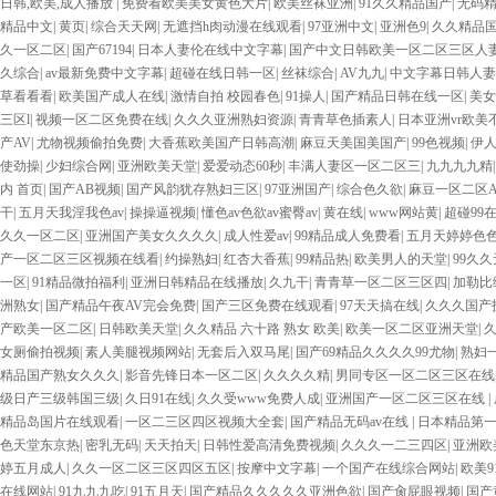
日韩,欧美,成人播放
|
免费看欧美美女黄色大片
|
欧美丝袜亚洲
|
91久久精品国产
|
无码
精品中文
|
黄页
|
综合天天网
|
无遮挡h肉动漫在线观看
|
97亚洲中文
|
亚洲色9
|
久久精品国
久一区二区
|
国产67194
|
日本人妻伦在线中文字幕
|
国产中文日韩欧美一区二区三区人
久综合
|
av最新免费中文字幕
|
超碰在线日韩一区
|
丝袜综合
|
AV九九
|
中文字幕日韩人妻
草看看看
|
欧美国产成人在线
|
激情自拍 校园春色
|
91操人
|
国产精品日韩在线一区
|
美女
三区l
|
视频一区二区免费在线
|
久久久亚洲熟妇资源
|
青青草色插素人
|
日本亚洲vr欧美
产AV
|
尤物视频偷拍免费
|
大香蕉欧美国产日韩高潮
|
麻豆天美国美国产
|
99色视频
|
伊
使劲操
|
少妇综合网
|
亚洲欧美天堂
|
爱爱动态60秒
|
丰满人妻区一区二区三
|
九九九九精
内 首页
|
国产AB视频
|
国产风韵犹存熟妇三区
|
97亚洲国产
|
综合色久欲
|
麻豆一区二区A
干
|
五月天我淫我色av
|
操操逼视频
|
懂色av色欲av蜜臀av
|
黄在线
|
www网站黄
|
超碰99
久久一区二区
|
亚洲国产美女久久久久
|
成人性爱av
|
99精品成人免费看
|
五月天婷婷色
产一区二区三区视频在线看
|
约操熟妇
|
红杏大香蕉
|
99精品热
|
欧美男人的天堂
|
99久
一区
|
91精品微拍福利
|
亚洲日韩精品在线播放
|
久九干
|
青青草一区二区三区四
|
加勒比
洲熟女
|
国产精品午夜AV完会免费
|
国产三区免费在线观看
|
97天天搞在线
|
久久久国产
产欧美一区二区
|
日韩欧美天堂
|
久久精品 六十路 熟女 欧美
|
欧美一区二区亚洲天堂
|
女厕偷拍视频
|
素人美腿视频网站
|
无套后入双马尾
|
国产69精品久久久久99尤物
|
熟妇
精品国产熟女久久久
|
影音先锋日本一区二区
|
久久久久精
|
男同专区一区二区三区在线
级日产三级韩国三级
|
久日91在线
|
久久受www免费人成
|
亚洲国产一区二区三区在线
|
精品岛国片在线观看
|
一区二三区四区视频大全套
|
国产精品无码av在线
|
日本精品第一
色天堂东京热
|
密乳无码
|
天天拍天
|
日韩性爱高清免费视频
|
久久久一二三四区
|
亚洲欧
婷五月成人
|
久久一区二区三区四区五区
|
按摩中文字幕
|
一个国产在线综合网站
|
欧美9
在线网站
|
91九九九吃
|
91五月天
|
国产精品久久久久久亚洲色欲
|
国产肏屁眼视频
|
国产