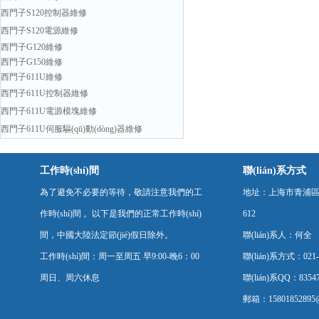
西門子S120控制器維修
西門子S120電源維修
西門子G120維修
西門子G150維修
西門子611U維修
西門子611U控制器維修
西門子611U電源模塊維修
西門子611U伺服驅(qū)動(dòng)器維修
工作時(shí)間
聯(lián)系方式
為了避免不必要的等待，敬請注意我們的工
地址：上海市青浦區(q
作時(shí)間 。以下是我們的正常工作時(shí)
612
間，中國大陸法定節(jié)假日除外。
聯(lián)系人：何全
工作時(shí)間：周一至周五 早9:00-晚6：00
聯(lián)系方式：021-
周日、周六休息
聯(lián)系QQ：83547
郵箱：15801852895@