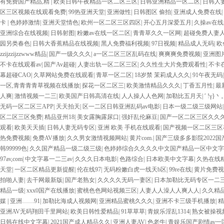
有免费国产精品,精
|
欧美日韩午夜精品一区二区三区
|
日韩亚洲精品一区二区
|
日韩人
区三区视频在线观看免费
|
99热亚洲天堂
|
亚洲做性
|
日韩图区 偷拍
|
亚洲成人免费在线
|
卡
|
色婷婷激情
|
亚洲天堂情色
|
欧州一区二区三区四区
|
开心五月深爱五月
|
久操av在线
亚洲综合在线视频
|
日韩射图
|
粉嫩av在线一区二区
|
青青草久久一区网
|
超碰免费人妻
园另类春色
|
日韩大香蕉精品在线视频
|
黑人免费福利视频
|
97日视频
|
精品成人无码
|
欧
zzijzzijzzwww精品
|
国产一级久久久
|
a一区二区三区乱码在线
|
爽爽爽免费视频
|
亚洲图
不卡在线观看av
|
国产Av超碰
|
人妻出轨一区二区三区
|
久久性生大片免费观看性
|
不卡
幕超碰CAO
|
久草网站免费在线观看
|
青草一区二区
|
18岁禁 茉莉成人久久
|
91午夜无码
一区,青青青青草视频在线播放
|
探花一区二区三
|
欧美激情精品久久久
|
丁香五月性
|
最
人爽
|
激情视频一二三
|
欧美国产日韩高清在线
|
人人操人人色网
|
加勒比五月天
|
′ !
无码一区二区三APP
|
天天拍天
|
区一二区日韩亚洲乱码av电影
|
日本一级二级三级网站
区二区三区免费
|
精品亚州18
|
美女露胸露尿口
|
强奸乱伦麻豆
|
国产一区二区三区久久
观看
|
欧美天天插
|
日韩人妻无码专区
|
亚洲 欧美 手机在线观看
|
国产视频一区二区三区
热免费视频
|
免费AV播放
|
久久男女激情视频网站
|
黄片com.
|
国产三级多多影院2022
韩99999色
|
久久国产精品一级二级三级
|
色婷婷综合久久久久中文国产精品一区中文字
97av,com
|
中文字幕一二三av
|
久久久日本电影
|
色路综合
|
日本欧美中文字幕
|
久热在线
天堂
|
一区二区精品更新提醒
|
伦在线97
|
无码粉嫩白虎一线天b区
|
99re在线
|
黄片免费视频
拍啪人妻
|
去干网最新版
|
国产老熟女
|
久久久久无码一妻区
|
日本加勒比无码专区一二
精品一级
|
xxx0国产在线播放
|
蜜桃色色网站视频三区
|
人妻人人澡人人爽人人
|
久久精
媒
|
亚洲……91
|
加勒比海成人视频网
|
亚洲精品蜜桃久久久
|
亚洲不卡三级手机播放
|
精
亚洲AV无码翔田千里网站
|
欧美日韩性爱精品
|
91草草草
|
青娱乐淫乱1314
|
熟女被操视
日韩在线中文字幕
|
2021国产成人精品久久
|
亚洲人妻AV
|
色老牛
|
青娱乐国产剧情av一