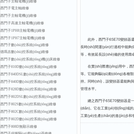
西門子主軸電機(jī)維修
西門子電主軸維修
西門子主軸電機(jī)維修
西門子高速主軸電機(jī)維修
西門子1PH8主軸電機(jī)維修
西門子1PH7主軸電機(jī)維修
此外，西門子6SE70變頻器還具備可靠
西門子數(shù)控系統(tǒng)維修
長時(shí)間運(yùn)行過程中能夠保
德瑪吉數(shù)控系統(tǒng)維修
等，有效延長設(shè)備的使用壽命
西門子數(shù)控系統(tǒng)機(jī)床維修
在實(shí)際應(yīng)用中，西門子
西門子810D數(shù)控系統(tǒng)維修
等。它能夠驅(qū)動(dòng)各種類型的電機
西門子840DSL數(shù)控系統(tǒng)維修
持。同時(shí)，該變頻器還能夠與上
西門子840D數(shù)控系統(tǒng)維修
管理水平。
西門子828D數(shù)控系統(tǒng)維修
西門子802DSL數(shù)控系統(tǒng)維修
總之西門子6SE70變頻器是一款強(q
西門子802S數(shù)控系統(tǒng)維修
(diǎn)。它在工業(yè)領(lǐng)域
西門子802C數(shù)控系統(tǒng)維修
工業(yè)生產(chǎn)的進(jìn)步和發(fā
西門子802D數(shù)控系統(tǒng)維修
西門子808D無顯示維修
西門子伺服驅(qū)動(dòng)器維修