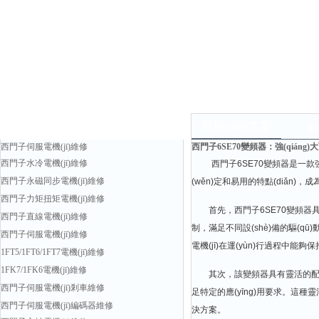
產(chǎn)品中心
技術(shù)文章
當(
西門子伺服電機(jī)維修
西門子6SE70變頻器：強(qiáng)
西門子水冷電機(jī)維修
西門子6SE70變頻器是一款強(qián
西門子永磁同步電機(jī)維修
(wěn)定和易用的特點(diǎn)，成
西門子力矩扭矩電機(jī)維修
首先，西門子6SE70變頻器具備出色的
西門子直線電機(jī)維修
制，滿足不同設(shè)備的驅(qū
西門子伺服電機(jī)維修
電機(jī)在運(yùn)行過程中能夠保持平
1FT5/1FT6/1FT7電機(jī)維修
1FK7/1FK6電機(jī)維修
其次，該變頻器具有靈活的配置選項(xi
西門子伺服電機(jī)剎車維修
足特定的應(yīng)用要求。這種靈活性
西門子伺服電機(jī)編碼器維修
決方案。