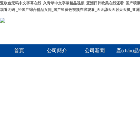
亚欧色无码中文字幕在线_久青草中文字幕精品视频_亚洲日韩欧美在线还看_国产喷潮
观看无码 _99国产综合精品女同_国产91黄色视频在线观看_天天舔天天射天天操_亚
首頁
公司簡介
公司新聞
產(chǎn)