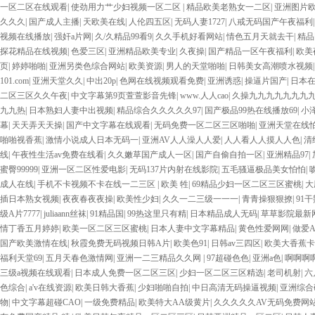
一区二区在线观看
|
使劲用力艹少妇视频一区二区
|
精品欧美老熟女一二区
|
亚洲图片
妇 第三区 AV集中 日本免费成人麻豆 色妹姐一区二区 亚洲成人色综网 欧美韩国日本
久久久
|
国产成人主播
|
天欧美在线
|
人伦四五区
|
无码人妻1727
|
八戒无码国产午夜福利
AV无码专区体验小说 国精品无码一区二区三区左线 中文字幕无码不卡一区二区三区 成
视频在线播放
|
强奸a片网
|
久/久精品99看9
|
久久手机好看网站
|
情色五月天就去干
|
精品
VA国产 国产精品乱码一区二区三 能在线看黄片的视频 黄色电影频道一区二区三区 
探花精品在线视频
|
色爱三区
|
亚洲精品欧美专业
|
久夜操
|
国产精品一区午夜福利
|
欧美
视频一区啪啪啪 日韩成人av三片在线播放 亚洲无码日韩一区欧美二区三页 国产成人
页
|
婷婷啪啪
|
亚洲另类色综合网站
|
欧美资源
|
男人的天堂啪啪
|
日韩美女高潮喷水视频
二区 99riAV国产精品视频 日本乱伦视频第十页 日本黄色精品视频 婷婷五月天在
101.com
|
亚洲天堂久久
|
中出20p
|
色网在线视频观看免费
|
亚洲诱惑
|
操逼片国产
|
日本在
毛片一区二区三 91超级国产视频 中文字幕日韩有码天堂 婷婷五月天亚洲激情 国产迷奸
二区三区久久午夜
|
中文字幕第9页萱萱影音先锋
|
www.人人cao
|
久操九九九九九九九
在线 国产欧美日韩成人三级 熟女精品视频在线91Tv 婷婷七七久久激情五月天四色播 超
九九热
|
日本熟妇人妻中出视频
|
精品综合久久久久久97
|
国产极品99热在线播放69
|
小
区二区 国产乱伦日韩免费欧美 97激情人妻小说 大香蕉日韩区欧美区 91亚洲国产成
幕
|
天天弄天天操
|
国产中文字幕在线观看
|
无码免费一区二区三区啪啪
|
亚洲天堂在线
欧美成人 国产一区二区欧美情色 国产精品喷水啪啪啪 成人av黄色大片 91国产精品
啪啪视香蕉
|
激情小说成人日本无码一
|
亚洲AV人人澡人人爱
|
人人看人人摸人人色
|
清
欧美系列黄片 亚洲色图三区视频 欧美一级网网 国产黄色观看 91爽人人爽人人插人人爽
线
|
午夜性生活av免费在线看
|
久久嫩草国产成人一区
|
国产自偷自拍一区
|
亚洲精品97
|
逼紧 亚洲精品欧美二区三区中文字幕 蜜臀AV在线播放一区二区三区 91新人国产在线
蜜臀99999
|
亚洲一区二区性爱电影
|
无码137片内射在线影院
|
五毛骚逼极品美女怕怕
|
中文字幕一区二区 日韩熟妇91aBb 久久精品久久精品 欧美91精品国产自产在线 日
成人在线
|
手机不卡视频不卡在线一二三区
|
欧美 牲
|
69精品少妇一区二区三区蜜桃
|
大
线 麻豆久久久91 夜夜操天天操人人操 国产91色图区 国产性天天综合网 91孕妇一
插日本熟女视频
|
夜夜春夜夜操
|
欧美性少妇
|
久久一二三级一一一
|
青青操狠狠撩
|
91
久久久久久久久久一级黄色片美女 日韩老板一区 精品久久久久久久久久中文字幕 开心
级A片7777
|
juliaann丝袜
|
91精品国
|
99热这里只有精
|
日本精品成人无码
|
草草影院最新
美 日本人妻激情91 欧美特黄一级视频18 免费麻豆黄色 偷拍 亚洲 制服 另类 欧美
情丁香五月婷婷
|
欧美一区二区三区蜜桃
|
日本人妻中文字幕精品
|
黄色性爱网网
|
做爱
活视频免费看 三级片AA久久久久免费看 国产传媒精品视频91 一级黄片精品在线精彩视
国产欧美激情在线
|
秋霞免费无码视频日韩A片
|
欧美色91
|
日韩av三四区
|
欧美大香蕉卡
窥一区二区 大香蕉手机视频免费线 亚洲无码国产乱码精品95 91麻豆强暴精品在线 9
福利天堂69
|
五月天春色激情网
|
亚洲一二三精品久久网
|
97超碰色色
|
亚洲a色
|
啊啊啊
日韩黄色影片 人妻福利日韩
三级a视频在线观看
|
日本成人免费一区二区三区
|
少妇一区二区三区精选
|
老司机射
|
六
色综合
|
a'v在线资源
|
欧美日韩大香蕉
|
少妇啪啪自拍
|
中日高清无码操逼视频
|
亚洲综合
物
|
中文字幕超碰CAO
|
一级免费精品
|
欧美特大AA级黄片
|
久久久久久AV无码免费网