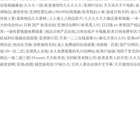
在线视频播放
|
久久久一级
|
欧美激情性久久久久久
|
亚洲91综合
|
天天添天天干电影
|
成
洲精品
|
激情色色
|
亚洲性爱乱操x
|
99re99在线视频
|
欧美熟妇人体
|
操逼日韩无码
|
成人
丝袜人妻
|
最新精品久久蜜桃
|
人人操人人精品影片
|
久久久久久久极品香蕉视频
|
一本
大的综合性av
|
日韩 国产 欧美自拍
|
亚洲综合网91
|
欧美黑人91
|
日日骚 av
|
青青国产精
库
|
一级性爱视频免费观看
|
精品日韩产品在线,日韩在线不卡视频,欧美日韩免费专区/
机福利社视频在线观看
|
亚洲第91页
|
天美一二三在线观看Av
|
麻豆天美久久91
|
亚洲se9
情综合
|
色综合尤物
|
深夜激情无码
|
成人免费福利在线观看
|
色狠狠 - 百度
|
国产日韩区
|
放
|
69一区二区
|
亚洲黑人在线
|
永久免费观看的毛片的网站
|
欧美97超碰
|
翔田千里无码
精品一级二级三级
|
91oumei
|
天天欧美色
|
无码欧美有限公司
|
欧美亚男人的天堂
|
久久
碰资源网
|
亚洲s色图
|
骚货操死你
|
97碰久久
|
日本人妻伦在线中文字幕
|
天天激情综合