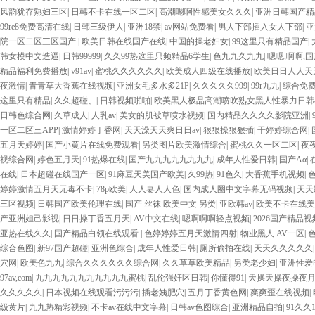
风韵犹存熟妇三区
|
日韩不卡在线一区二区
|
高潮嗯啊性感美女久久久
|
亚洲日韩国产精
99re8免费高清在线
|
日韩三级伊人
|
亚洲18禁
|
av网站免费看
|
男人下部插入女人下部
|
亚
院一区二区三区国产
|
欧美日韩在线国产在线
|
中国的操老妇女
|
99这里只有精品国产
|
韩女模中文造逼
|
日韩99999
|
久久99热这里只频精品6学生
|
色九九久九九
|
嗯嗯,啊啊,
精品福利免费播放
|
v91av
|
蜜桃久久久久久久
|
欧美成人四级在线播放
|
欧美日日人人天
夜激情
|
青青草大香蕉在线视频
|
亚洲女毛多水多21P
|
久久久久久999
|
99r九九
|
综合免
这里只有精品
|
久久超碰、
|
日韩视频啪啪
|
欧美黑人极品高潮喷吹熟女黑人性暴力日
日韩色综合网
|
久草成人
|
人乳av
|
美女的肌被草喷水视频
|
国内精品久久久久影院亚洲
|
一区二区三APP
|
激情婷婷丁香网
|
天天澡天天爽日日av
|
狠狠操狠狠插
|
干婷婷综合网
|
五月天婷婷
|
国产小黄片在线免费观看
|
另类图片欧美激情综合
|
蜜桃久久一区二区
|
夜
视综合网
|
婷色五月天
|
91热爆在线
|
国产九九九九九九九九
|
成年人性爱日韩
|
国产Aα
|
在线
|
日本超碰在线国产一区
|
91麻豆天美国产欧美
|
久99热
|
91色久
|
大香蕉手机视频
|
婷婷激情五月天无毒不卡
|
78p欧美
|
人人妻人人色
|
国内成人圈中文字幕无码视频
|
天天
三区视频
|
日韩国产欧美伦理在线
|
国产 丝袜 欧美中文 另类
|
亚欧韩av
|
欧美不卡在线美
产亚洲妲己影视
|
日日操丁香五月天
|
AV中文在线
|
嗯啊啊啊轻点视频
|
2026国产精品视
亚热在线久久
|
国产精品白领在线观看
|
色婷婷婷五月天激情四射
|
物业黑人 AV一区
|
综合色图
|
新97国产超碰
|
亚洲色综合
|
成年人性爱日韩
|
厕所偷拍在线
|
天天久久久久久
穴网
|
欧美色九九
|
综合久久久久久久综合网
|
久久草草欧美精品
|
另类老少妇
|
亚洲性爱
97av,com
|
九九九九九九九九九九九蜜桃
|
乱伦强奸区日韩
|
你懂得91
|
天操天操夜操夜
久久久久久
|
日本视频在线观看污污污
|
插老姨肥穴
|
五月丁香黄色网
|
爽爽歪在线视频
|
级黄片
|
九九热精彩视频
|
不卡av在线中文字幕
|
日韩av色图综合
|
亚洲精品自拍
|
91久久